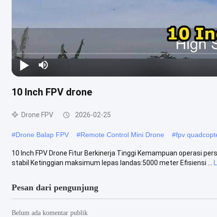
10 Inch FPV drone
Drone FPV
2026-02-25
#
Drone Balap FPV
#
Remote Control Mini Drone
#
fpv quadcopt
10 Inch FPV Drone Fitur Berkinerja Tinggi Kemampuan operasi pers
stabil Ketinggian maksimum lepas landas:5000 meter Efisiensi ...
L
Pesan dari pengunjung
Belum ada komentar publik