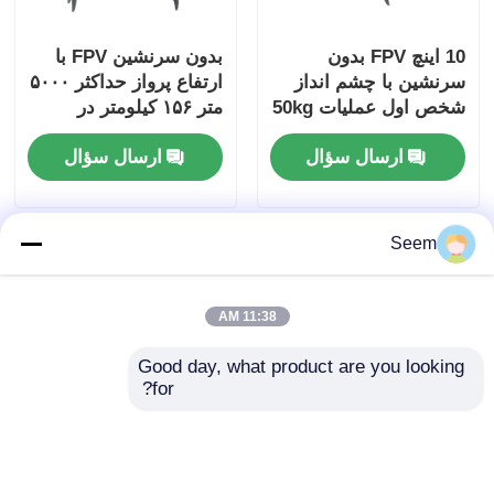
10 اینچ FPV بدون
بدون سرنشین FPV با
سرنشین با چشم انداز
ارتفاع پرواز حداکثر ۵۰۰۰
شخص اول عملیات 50kg
متر ۱۵۶ کیلومتر در
بار مفید و 20km حداکثر
ساعت سرعت و محدوده
ارسال سؤال
ارسال سؤال
فاصله پرواز
۲۰ کیلومتری برای
کاربردهای صنعتی
Seem
11:38 AM
Good day, what product are you looking 
for?
پهپاد FPV ۱۰ اینچی با
2026 13 اینچ FPV
برد ۲۰ کیلومتر، سرعت
عملیات چشم انداز اول
۱۷۵ کیلومتر بر ساعت و
شخص