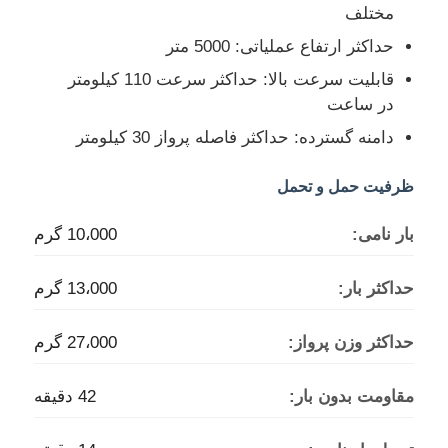
مختلف
حداکثر ارتفاع عملیاتی: 5000 متر
بازدید از کارخانه
قابلیت سرعت بالا: حداکثر سرعت 110 کیلومتر
در ساعت
کنترل کیفیت
دامنه گسترده: حداکثر فاصله پرواز 30 کیلومتر
با ما تماس بگیرید
ظرفیت حمل و تحمل
بار نامی:
10،000 گرم
اخبار
حداکثر بار:
13،000 گرم
موارد
حداکثر وزن پرواز:
27،000 گرم
درخواست قیمت
مقاومت بدون بار:
42 دقیقه
هواپیماهای بدون سرنشین صنعتی