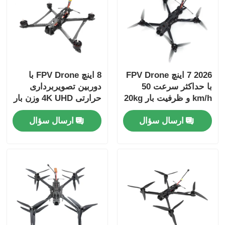
2026 7 اینچ FPV Drone
8 اینچ FPV Drone با
با حداکثر سرعت 50
دوربین تصویربرداری
km/h و ظرفیت بار 20kg
حرارتی 4K UHD وزن بار
برای کاربردهای صنعتی
50 کیلو و حداکثر فاصله
ارسال سؤال
ارسال سؤال
پرواز 20 کیلومتر