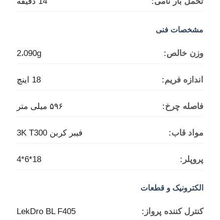
تحمل بار نامی:
14 دقیقه
پهپاد سمپاشی کشاورزی
مشخصات فنی
وزن خالص:
2،090g
هواپیمای بدون سرنشین FPV
اندازه فریم:
18 اينچ
قطعات هواپیماهای بدون سرنشین
فاصله چرخ:
۵۹۶ میلی متر
دستگاه ضد پهپاد
مواد قاب:
فیبر کربن 3K T300
دوربین دید حرارتی
پروپلر:
18*6*4
مسافت یاب لیزری
الکترونیک و قطعات
کنترل کننده پرواز:
LekDro BL F405