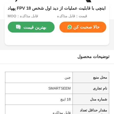
پهپاد FPV 18 اینچی با قابلیت عملیات از دید اول شخص
قیمت：قابل مذاکره
MOQ：قابل مذاکره
حالا صحبت کن
بهترین قیمت
توضیحات محصول
محل منبع
چین
نام تجاری
SMARTSEEM
شماره مدل
18 اینچ
مقدار حداقل تعداد
قابل مذاکره