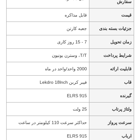
سفارش
قیمت
قابل مذاکره
جزئیات بسته بندی
جعبه کارتن
زمان تحویل
7 - 15 روز کاری
شرایط پرداخت
T/T، وسترن یونیون
قابلیت ارائه
2000 واحد/واحد در ماه
قاب
فیبر کربن Lekdro 18lnch
گیرنده
ELRS 915
ولتاژ پرتاب
25 ولت
سرعت پرواز
حداکثر سرعت 110 کیلومتر در ساعت
ارباب
ELRS 915