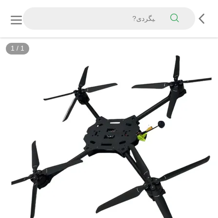
1
/
1