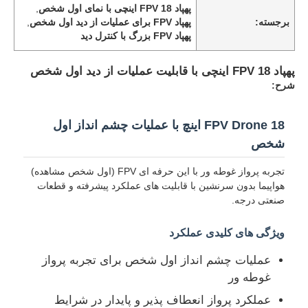
پهپاد FPV 18 اینچی با نمای اول شخص
,
برجسته:
پهپاد FPV برای عملیات از دید اول شخص
,
پهپاد FPV بزرگ با کنترل دید
پهپاد FPV 18 اینچی با قابلیت عملیات از دید اول شخص
شرح:
FPV Drone 18 اینچ با عملیات چشم انداز اول
شخص
تجربه پرواز غوطه ور با این حرفه ای FPV (اول شخص مشاهده)
هواپیما بدون سرنشین با قابلیت های عملکرد پیشرفته و قطعات
صنعتی درجه.
خونه
ویژگی های کلیدی عملکرد
عملیات چشم انداز اول شخص برای تجربه پرواز
محصولات
غوطه ور
عملکرد پرواز انعطاف پذیر و پایدار در شرایط
درباره ما