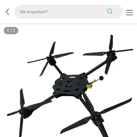
1
/
1