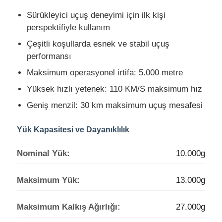
Sürükleyici uçuş deneyimi için ilk kişi
perspektifiyle kullanım
Fabrika turu
Çeşitli koşullarda esnek ve stabil uçuş
performansı
Kalite kontrolü
Maksimum operasyonel irtifa: 5.000 metre
Yüksek hızlı yetenek: 110 KM/S maksimum hız
Bizimle iletişime geçin
Geniş menzil: 30 km maksimum uçuş mesafesi
Haberler
Yük Kapasitesi ve Dayanıklılık
Nominal Yük:
10.000g
Durumlar
Maksimum Yük:
13.000g
Teklif Et
Maksimum Kalkış Ağırlığı:
27.000g
Endüstriyel drone