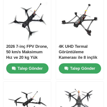
2026 7-inç FPV Drone,
4K UHD Termal
50 km/s Maksimum
Görüntüleme
Hız ve 20 kg Yük
Kamerası ile 8 inçlik
Kapasitesi ile
FPV Drone 50 kg yük
Talep Gönder
Talep Gönder
Endüstriyel
ağırlığı ve 20 km
Uygulamalar İçin
maksimum uçuş
mesafesi