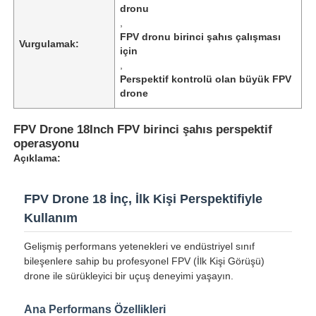
dronu
,
FPV dronu birinci şahıs çalışması
Vurgulamak:
için
,
Perspektif kontrolü olan büyük FPV
drone
FPV Drone 18Inch FPV birinci şahıs perspektif
operasyonu
Açıklama:
FPV Drone 18 İnç, İlk Kişi Perspektifiyle
Kullanım
Ana Sayfa
Gelişmiş performans yetenekleri ve endüstriyel sınıf
bileşenlere sahip bu profesyonel FPV (İlk Kişi Görüşü)
Ürünler
drone ile sürükleyici bir uçuş deneyimi yaşayın.
Ana Performans Özellikleri
Hakkımızda