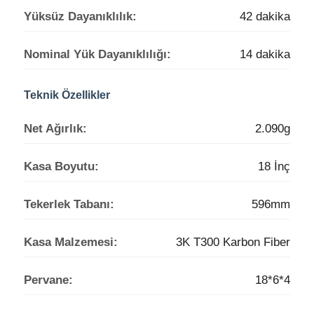
Yüksüz Dayanıklılık:
42 dakika
Tarım İlaçlama Uçağı
Nominal Yük Dayanıklılığı:
14 dakika
FPV drone
Teknik Özellikler
Drone Parçaları
Net Ağırlık:
2.090g
Kasa Boyutu:
18 İnç
Anti drone cihazı
Tekerlek Tabanı:
596mm
termal görüntüleme dürbünü
Kasa Malzemesi:
3K T300 Karbon Fiber
Lazer menzil bulucu
Pervane:
18*6*4