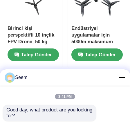
Birinci kişi
Endüstriyel
perspektifli 10 inçlik
uygulamalar için
FPV Drone, 50 kg
5000m maksimum
yararlı yük ve
uçuş yüksekliği 156
Talep Gönder
Talep Gönder
maksimum uçuş
KM/s hızı ve 20km
mesafesi 20 km.
menzili olan FPV
Drone
Seem
3:41 PM
Good day, what product are you looking 
for?
10 inçlik FPV Drone,
2026 13 Inch FPV