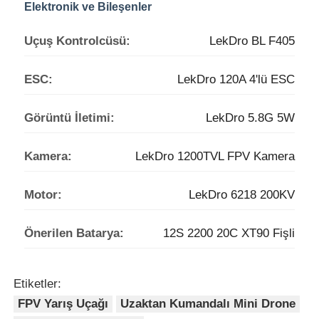
Elektronik ve Bileşenler
Uçuş Kontrolcüsü:
LekDro BL F405
ESC:
LekDro 120A 4'lü ESC
Görüntü İletimi:
LekDro 5.8G 5W
Kamera:
LekDro 1200TVL FPV Kamera
Motor:
LekDro 6218 200KV
Önerilen Batarya:
12S 2200 20C XT90 Fişli
Etiketler:
FPV Yarış Uçağı
Uzaktan Kumandalı Mini Drone