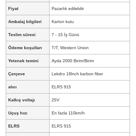
Fiyat
Pazarlık edilebilir
Ambalaj bilgileri
Karton kutu
Teslim süresi
7 - 15 İş Günü
Ödeme koşulları
T/T, Western Union
Yetenek temini
Ayda 2000 Birim/Birim
Çerçeve
Lekdro 18lnch karbon fiber
alıcı
ELRS 915
Kalkış voltajı
25V
Uçuş hızı
En fazla 110km/h
ELRS
ELRS 915