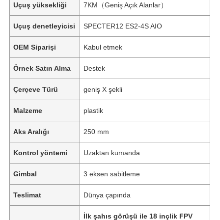
Uçuş yüksekliği
7KM（Geniş Açık Alanlar）
Uçuş denetleyicisi
SPECTER12 ES2-4S AIO
OEM Siparişi
Kabul etmek
Örnek Satın Alma
Destek
Çerçeve Türü
geniş X şekli
Malzeme
plastik
Aks Aralığı
250 mm
Kontrol yöntemi
Uzaktan kumanda
Gimbal
3 eksen sabitleme
Teslimat
Dünya çapında
İlk şahıs görüşü ile 18 inçlik FPV