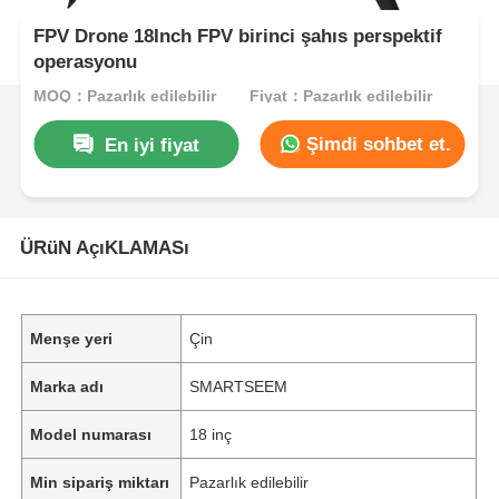
FPV Drone 18Inch FPV birinci şahıs perspektif
operasyonu
MOQ：Pazarlık edilebilir
Fiyat：Pazarlık edilebilir
Şimdi sohbet et.
En iyi fiyat
ÜRüN AçıKLAMASı
Menşe yeri
Çin
Marka adı
SMARTSEEM
Model numarası
18 inç
Min sipariş miktarı
Pazarlık edilebilir