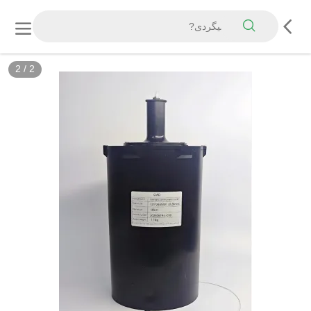
2
/
2