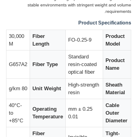
stable environments with stringent weight and volume
requirements.
بازدید از کارخانه
Product Specifications
30,000
Fiber
Product
کنترل کیفیت
FO-0.25-9
M
Length
Model
با ما تماس بگیرید
Standard
Product
G657A2
Fiber Type
resin-coated
Name
optical fiber
اخبار
High-strength
Sheath
80 g/km
Unit Weight
resin
Material
موارد
-40°C
Cable
Operating
0.25 mm ±
to
Outer
درخواست قیمت
Temperature
0.01
+85°C
Diameter
Fiber
Tight-
هواپیماهای بدون سرنشین صنعتی