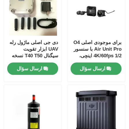
برای موجودی اصلی O4
دی جی اصلی ماژول رله
Air Unit Pro با سنسور
UAV ابزار تقویت
4K/60fps 1/2 اینچی،
سیگنال T40 T50 نسخه
انتقال 15 کیلومتری با
خارجی عمومی
ارسال سؤال
ارسال سؤال
کیفیت بالا، O4 Pro Air
Unit 4K 4GB