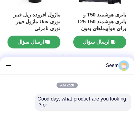
باتری هوشمند T50 و
ماژول افزوده ریل فیبر
باتری هوشمند T25 T50
نوری Uav ماژول فیبر
برای هواپیماهای بدون
نوری نامرئی
سرنشین کشاورزی DJI
ارسال سؤال
ارسال سؤال
لوازم جانبی هواپیماهای
بدون سرنشین باتری
Seem
2:28 AM
Good day, what product are you looking 
for?
دوربین پهپاد Zenmuse
باتری پهپاد 22.8 ولت
H20N DJI، دید در شب
10C 44000 میلی آمپر
استارلایت، بدون نگرانی،
ساعت حالت جامد FPV