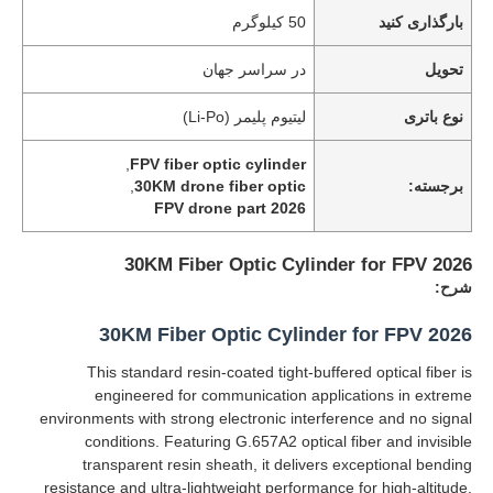
بارگذاری کنید
50 کیلوگرم
تحویل
در سراسر جهان
نوع باتری
لیتیوم پلیمر (Li-Po)
,
FPV fiber optic cylinder
برجسته:
30KM drone fiber optic
,
2026 FPV drone part
30KM Fiber Optic Cylinder for FPV 2026
شرح:
30KM Fiber Optic Cylinder for FPV 2026
خونه
This standard resin-coated tight-buffered optical fiber is
engineered for communication applications in extreme
محصولات
environments with strong electronic interference and no signal
conditions. Featuring G.657A2 optical fiber and invisible
transparent resin sheath, it delivers exceptional bending
درباره ما
resistance and ultra-lightweight performance for high-altitude,