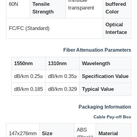
Invisible
60N
Tensile
buffered
transparent
Strength
Color
پهپاد سمپاشی کشاورزی
Optical
FC/FC (Standard)
Interface
هواپیمای بدون سرنشین FPV
Fiber Attenuation Parameters
قطعات هواپیماهای بدون سرنشین
1550nm
1310nm
Wavelength
دستگاه ضد پهپاد
≤0.25 dB/km
≤0.35 dB/km
Specification Value
0.185 dB/km
0.329 dB/km
Typical Value
دوربین دید حرارتی
Packaging Information
مسافت یاب لیزری
Cable Pay-off Box
ABS
147x276mm
Size
Material