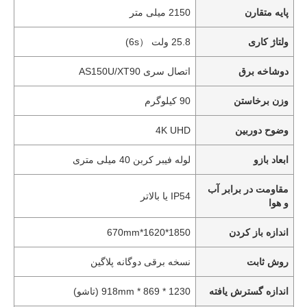
پایه متقارن
2150 میلی متر
ولتاژ کاری
25.8 ولت （6s)
دوشاخه برق
اتصال سری AS150U/XT90
وزن برخاستن
90 کیلوگرم
وضوح دوربین
4K UHD
ابعاد بازو
لوله فیبر کربن 40 میلی متری
مقاومت در برابر آب
IP54 یا بالاتر
و هوا
اندازه باز کردن
1850*1620*670mm
روش ثابت
نسخه برقی دوگانه پلاگین
اندازه گسترش یافته
1230 * 869 * 918mm (تاشو)