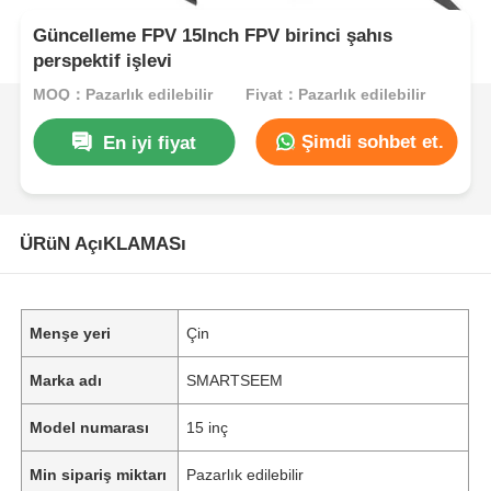
Güncelleme FPV 15Inch FPV birinci şahıs
perspektif işlevi
MOQ：Pazarlık edilebilir
Fiyat：Pazarlık edilebilir
Şimdi sohbet et.
En iyi fiyat
ÜRüN AçıKLAMASı
Menşe yeri
Çin
Marka adı
SMARTSEEM
Model numarası
15 inç
Min sipariş miktarı
Pazarlık edilebilir