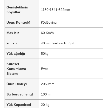
Genişletilmiş
1180*1341*522mm
boyutlar
Uçuş Kontrolü
KX/Boying
Max hız
60 Km/h
kol siz
40 mm karbon lif tüpü
Yük ağırlığı
50kg
Küresel
Konumlama
Evet
Sistemi
Ürün Dinleyi
2050mm
Su borusu lengt
100 m
Yük Kapasitesi
20 kg