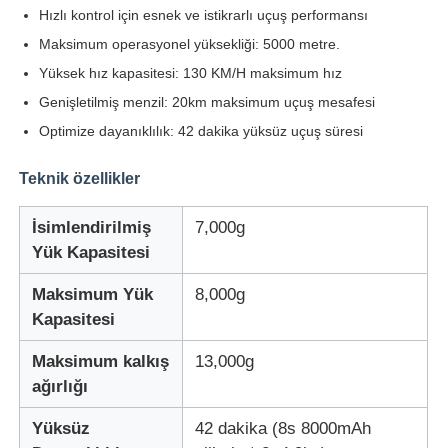
Hızlı kontrol için esnek ve istikrarlı uçuş performansı
Maksimum operasyonel yüksekliği: 5000 metre.
Fabrika turu
Yüksek hız kapasitesi: 130 KM/H maksimum hız
Genişletilmiş menzil: 20km maksimum uçuş mesafesi
Kalite kontrolü
Optimize dayanıklılık: 42 dakika yüksüz uçuş süresi
Teknik özellikler
Bizimle iletişime geçin
İsimlendirilmiş
7,000g
Haberler
Yük Kapasitesi
Maksimum Yük
8,000g
Durumlar
Kapasitesi
Maksimum kalkış
13,000g
Teklif Et
ağırlığı
Yüksüz
42 dakika (8s 8000mAh
Endüstriyel drone