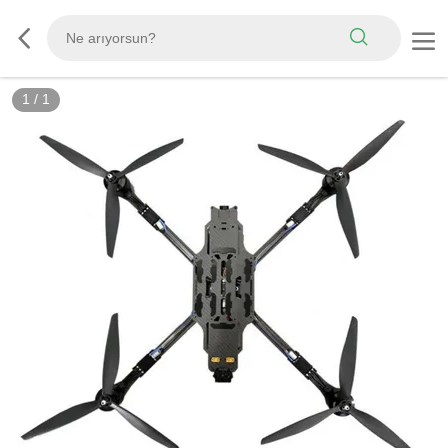
1
/
1