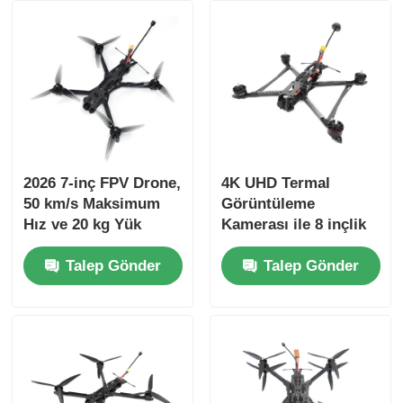
2026 7-inç FPV Drone,
4K UHD Termal
50 km/s Maksimum
Görüntüleme
Hız ve 20 kg Yük
Kamerası ile 8 inçlik
Kapasitesi ile
FPV Drone 50 kg yük
Talep Gönder
Talep Gönder
Endüstriyel
ağırlığı ve 20 km
Uygulamalar İçin
maksimum uçuş
mesafesi