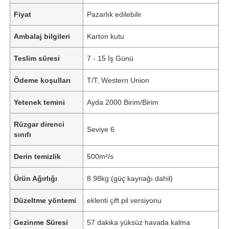
Fiyat
Pazarlık edilebilir
Ambalaj bilgileri
Karton kutu
Teslim süresi
7 - 15 İş Günü
Ödeme koşulları
T/T, Western Union
Yetenek temini
Ayda 2000 Birim/Birim
Rüzgar direnci
Seviye 6
sınıfı
Derin temizlik
500m²/s
Ürün Ağırlığı
8.98kg (güç kaynağı dahil)
Düzeltme yöntemi
eklenti çift pil versiyonu
Gezinme Süresi
57 dakika yüksüz havada kalma