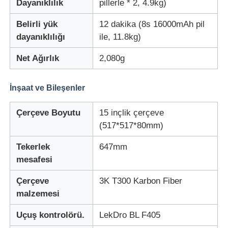
Dayanıklılık
pillerle * 2, 4.9kg)
Belirli yük
12 dakika (8s 16000mAh pil
Tarım İlaçlama Uçağı
dayanıklılığı
ile, 11.8kg)
Net Ağırlık
2,080g
FPV drone
İnşaat ve Bileşenler
Drone Parçaları
Çerçeve Boyutu
15 inçlik çerçeve
Anti drone cihazı
(517*517*80mm)
Tekerlek
647mm
termal görüntüleme dürbünü
mesafesi
Çerçeve
3K T300 Karbon Fiber
Lazer menzil bulucu
malzemesi
Uçuş kontrolörü.
LekDro BL F405