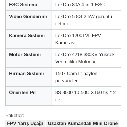
ESC Sistemi
LekDro 80A 4-in-1 ESC
Video Gönderimi
LekDro 5.8G 2.5W görüntü
iletimi
Kamera Sistemi
LekDro 1200TVL FPV
Kamerası
Motor Sistemi
LekDro 4218 380KV Yüksek
Verimlilikli Motorlar
Hırman Sistemi
1507 Cam lif naylon
pervaneler
Önerilen Pil
8S 8000 10-50C XT60 fiş * 2
ile
Etiketler:
FPV Yarış Uçağı
Uzaktan Kumandalı Mini Drone