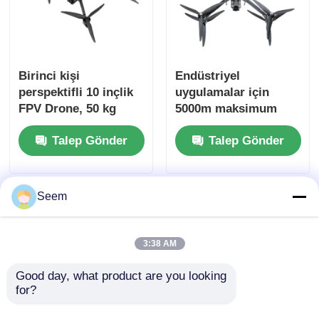
Birinci kişi
Endüstriyel
perspektifli 10 inçlik
uygulamalar için
FPV Drone, 50 kg
5000m maksimum
yararlı yük ve
uçuş yüksekliği 156
Talep Gönder
Talep Gönder
maksimum uçuş
KM/s hızı ve 20km
mesafesi 20 km.
menzili olan FPV
Drone
Seem
3:38 AM
Good day, what product are you looking 
for?