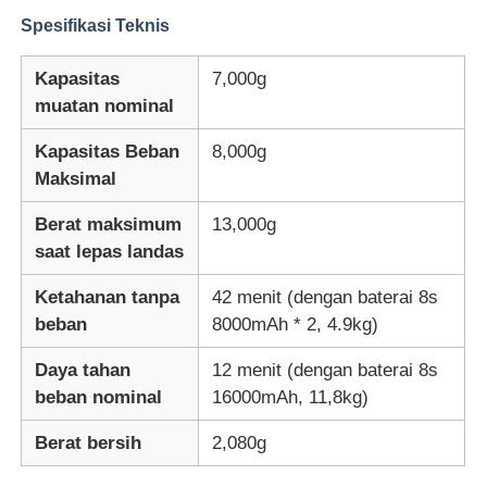
Spesifikasi Teknis
Drone Penyemprotan Pertanian
Kapasitas
7,000g
muatan nominal
Drone FPV
Kapasitas Beban
8,000g
Maksimal
Suku Cadang Drone
Berat maksimum
13,000g
saat lepas landas
Perangkat anti drone
Ketahanan tanpa
42 menit (dengan baterai 8s
beban
8000mAh * 2, 4.9kg)
teropong pencitraan termal
Daya tahan
12 menit (dengan baterai 8s
beban nominal
16000mAh, 11,8kg)
Pengukur Jarak Laser
Berat bersih
2,080g