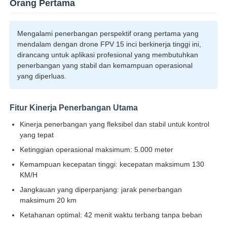
Orang Pertama
Tur Pabrik
Mengalami penerbangan perspektif orang pertama yang
mendalam dengan drone FPV 15 inci berkinerja tinggi ini,
dirancang untuk aplikasi profesional yang membutuhkan
Kontrol kualitas
penerbangan yang stabil dan kemampuan operasional
yang diperluas.
Hubungi Kami
Fitur Kinerja Penerbangan Utama
Kinerja penerbangan yang fleksibel dan stabil untuk kontrol
Berita
yang tepat
Ketinggian operasional maksimum: 5.000 meter
Kasus
Kemampuan kecepatan tinggi: kecepatan maksimum 130
KM/H
Minta Penawaran Harga
Jangkauan yang diperpanjang: jarak penerbangan
maksimum 20 km
Ketahanan optimal: 42 menit waktu terbang tanpa beban
drone industri