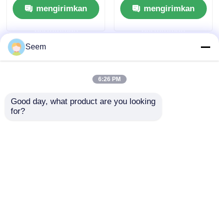
mengirimkan
mengirimkan
dan Jarak Terbang
KM/H Kecepatan dan
Maksimum 20km
jangkauan 20km
permintaan
permintaan
untuk aplikasi
industri
Seem
6:26 PM
Good day, what product are you looking 
for?
Drone FPV 10 inci
Operasi FPV 2026 13
dengan jangkauan
inci dari sudut
20km 175 KM/H
pandang orang
Kecepatan dan
pertama
mengirimkan
mengirimkan
muatan 20kg untuk
operasi pandangan
permintaan
permintaan
orang pertama