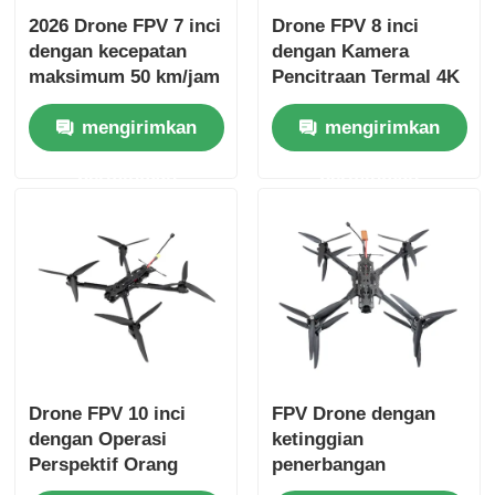
2026 Drone FPV 7 inci
Drone FPV 8 inci
dengan kecepatan
dengan Kamera
maksimum 50 km/jam
Pencitraan Termal 4K
dan kapasitas beban
UHD, Beban
mengirimkan
mengirimkan
20 kg untuk aplikasi
Maksimum 50kg, dan
industri
Jarak Terbang
permintaan
permintaan
Maksimum 20km
Drone FPV 10 inci
FPV Drone dengan
dengan Operasi
ketinggian
Perspektif Orang
penerbangan
Pertama Muatan 50kg
maksimum 5000m 156