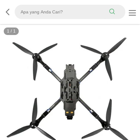
1
/
1