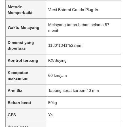
Metode
Versi Baterai Ganda Plug-In
Memperbaiki
Melayang tanpa beban selama 57
Waktu Melayang
menit
Dimensi yang
1180*1341*522mm
diperluas
Kontrol terbang
KX/Boying
Kecepatan
60 km/jam
maksimum
Arm Siz
Tabung serat karbon 40 mm
Beban berat
50kg
GPS
Ya
Wheelbase