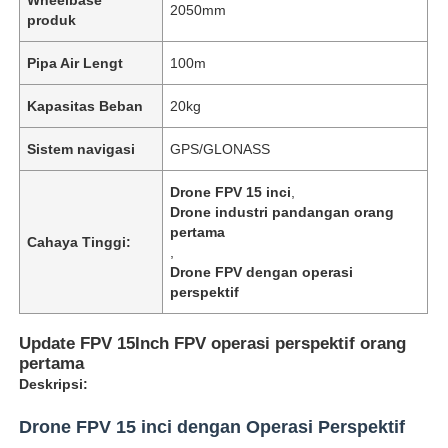
2050mm
produk
Pipa Air Lengt
100m
Kapasitas Beban
20kg
Sistem navigasi
GPS/GLONASS
Drone FPV 15 inci
,
Drone industri pandangan orang
pertama
Cahaya Tinggi:
,
Drone FPV dengan operasi
perspektif
Beranda
Update FPV 15Inch FPV operasi perspektif orang
pertama
Produk
Deskripsi:
Drone FPV 15 inci dengan Operasi Perspektif
Tentang Kami