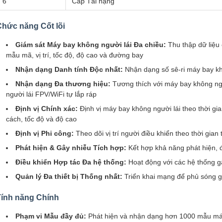
6
Cáp Tải nặng
Chức năng Cốt lõi
Giám sát Máy bay không người lái Đa chiều:
Thu thập dữ liệu 
mẫu mã, vị trí, tốc độ, độ cao và đường bay
Nhận dạng Danh tính Độc nhất:
Nhận dạng số sê-ri máy bay khô
Nhận dạng Đa thương hiệu:
Tương thích với máy bay không ngư
người lái FPV/WiFi tự lắp ráp
Định vị Chính xác:
Định vị máy bay không người lái theo thời gia
cách, tốc độ và độ cao
Định vị Phi công:
Theo dõi vị trí người điều khiển theo thời gian 
Phát hiện & Gây nhiễu Tích hợp:
Kết hợp khả năng phát hiện, đị
Điều khiển Hợp tác Đa hệ thống:
Hoạt động với các hệ thống gâ
Quản lý Đa thiết bị Thống nhất:
Triển khai mạng để phủ sóng g
Tính năng Chính
Phạm vi Mẫu đầy đủ:
Phát hiện và nhận dạng hơn 1000 mẫu máy