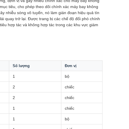
ng, định vị và gây nhiễu chính xác cho máy bay không
a mục tiêu, cho phép theo dõi chính xác máy bay không
ây nhiễu sóng vô tuyến, nó làm gián đoạn hiệu quả tín
ái quay trở lại. Được trang bị các chế độ đối phó chính
tiêu hợp tác và không hợp tác trong các khu vực giám
Số lượng
Đơn vị
1
bộ
2
chiếc
2
chiếc
1
chiếc
1
bộ