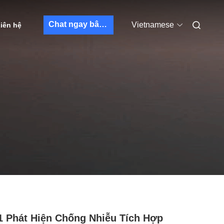
Chat ngay bây giờ
Vietnamese
iên hệ
 Phát Hiện Chống Nhiễu Tích Hợp