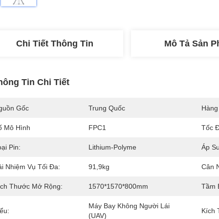
Chi Tiết Thông Tin
Mô Tả Sản 
hông Tin Chi Tiết
guồn Gốc
Trung Quốc
Hàng
ố Mô Hình
FPC1
Tốc Đ
ại Pin:
Lithium-Polyme
Áp Su
ải Nhiệm Vụ Tối Đa:
91,9kg
Cân 
ích Thước Mở Rộng:
1570*1570*800mm
Tầm 
Máy Bay Không Người Lái 
ểu:
Kích
(UAV)