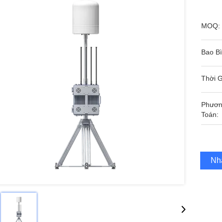
MOQ:
Bao Bì
Thời G
Phươn
Toán:
Nh