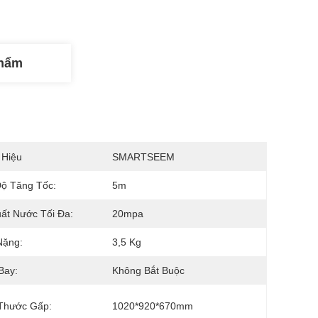
Phẩm
 Hiệu
SMARTSEEM
ộ Tăng Tốc:
5m
ất Nước Tối Đa:
20mpa
Nặng:
3,5 Kg
Bay:
Không Bắt Buộc
 Thước Gấp:
1020*920*670mm