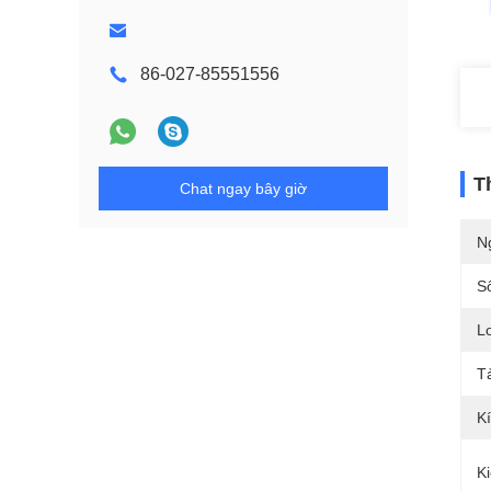
86-027-85551556
T
Chat ngay bây giờ
N
S
Lo
T
K
Ki