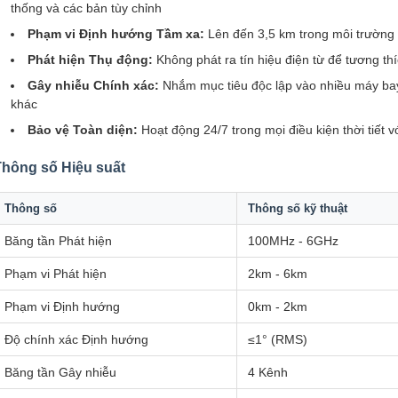
thống và các bản tùy chỉnh
Phạm vi Định hướng Tầm xa:
Lên đến 3,5 km trong môi trường
Phát hiện Thụ động:
Không phát ra tín hiệu điện từ để tương th
Gây nhiễu Chính xác:
Nhắm mục tiêu độc lập vào nhiều máy bay
khác
Bảo vệ Toàn diện:
Hoạt động 24/7 trong mọi điều kiện thời tiết
Thông số Hiệu suất
Thông số
Thông số kỹ thuật
Băng tần Phát hiện
100MHz - 6GHz
Phạm vi Phát hiện
2km - 6km
Phạm vi Định hướng
0km - 2km
Độ chính xác Định hướng
≤1° (RMS)
Băng tần Gây nhiễu
4 Kênh