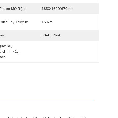
 Thước Mở Rộng:
1850*1620*670mm
rình Lây Truyền:
15 Km
ay:
30-45 Phút
ười lái
, 
i chính xác
, 
 hợp