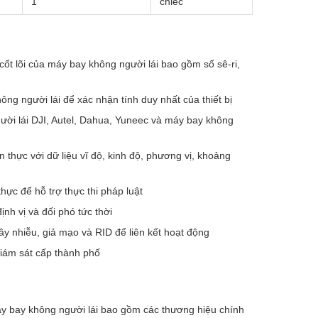
1
chiếc
cốt lõi của máy bay không người lái bao gồm số sê-ri,
ng người lái để xác nhận tính duy nhất của thiết bị
ời lái DJI, Autel, Dahua, Yuneec và máy bay không
n thực với dữ liệu vĩ độ, kinh độ, phương vị, khoảng
thực để hỗ trợ thực thi pháp luật
nh vị và đối phó tức thời
y nhiễu, giả mạo và RID để liên kết hoạt động
iám sát cấp thành phố
 bay không người lái bao gồm các thương hiệu chính