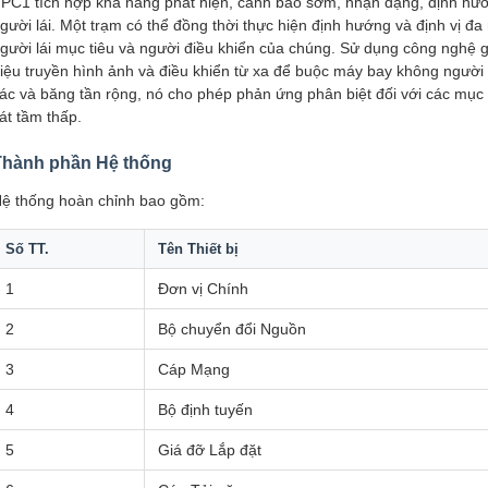
PC1 tích hợp khả năng phát hiện, cảnh báo sớm, nhận dạng, định hướ
gười lái. Một trạm có thể đồng thời thực hiện định hướng và định vị đ
gười lái mục tiêu và người điều khiển của chúng. Sử dụng công nghệ g
iệu truyền hình ảnh và điều khiển từ xa để buộc máy bay không người l
ác và băng tần rộng, nó cho phép phản ứng phân biệt đối với các mục 
át tầm thấp.
Thành phần Hệ thống
ệ thống hoàn chỉnh bao gồm:
Số TT.
Tên Thiết bị
1
Đơn vị Chính
2
Bộ chuyển đổi Nguồn
3
Cáp Mạng
4
Bộ định tuyến
5
Giá đỡ Lắp đặt