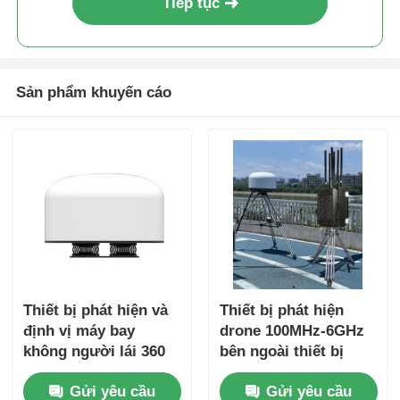
Tiếp tục
Sản phẩm khuyến cáo
Thiết bị phát hiện và
Thiết bị phát hiện
định vị máy bay
drone 100MHz-6GHz
không người lái 360
bên ngoài thiết bị
độ, chống máy bay
phát hiện drone gây
Gửi yêu cầu
Gửi yêu cầu
không người lái
nhiễu