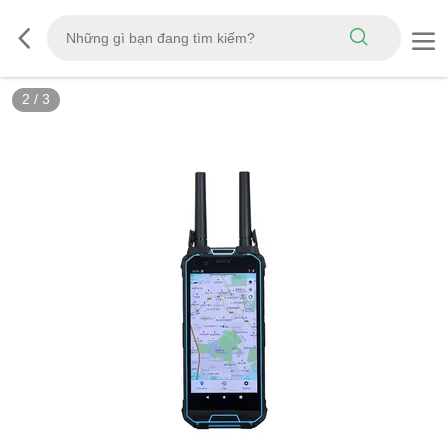
3
/
3