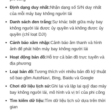
Định dạng duy nhất:
Nhận dạng số S/N duy nhất
Drone phun nông nghiệp
của mỗi máy bay không người lái
Danh sách đen trắng:
Sự khác biệt giữa máy bay
không người lái được ủy quyền và không được ủy
Máy bay không người lái FPV
quyền (chỉ loạt DJI)
Cảnh báo xâm nhập:
Cảnh báo âm thanh và hình
Bộ phận máy bay không người lái
ảnh để phát hiện máy bay không người lái
Hoạt động bản đồ:
Hỗ trợ cả bản đồ trực tuyến và
Thiết bị chống máy bay không người lái
địa phương
Loại bản đồ:
Tương thích với nhiều bản đồ kỹ thuật
ống ngắm ảnh nhiệt
số bao gồm AutoNavi, Bing, Baidu và Google
Chơi dữ liệu lịch sử:
Ghi lại và lặp lại quỹ đạo máy
bay không người lái, mô hình và vị trí của phi công
Công cụ tìm phạm vi tia laser
Tìm kiếm dữ liệu:
Tìm dữ liệu lịch sử dựa trên thời
gian