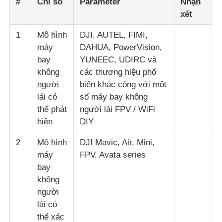
#
Chỉ số
Parameter
Nhận
xét
1
Mô hình
DJI, AUTEL, FIMI,
máy
DAHUA, PowerVision,
bay
YUNEEC, UDIRC và
không
các thương hiệu phổ
người
biến khác cộng với một
lái có
số máy bay không
thể phát
người lái FPV / WiFi
hiện
DIY
2
Mô hình
DJI Mavic, Air, Mini,
máy
FPV, Avata series
bay
không
người
lái có
thể xác