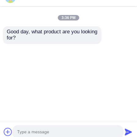
3:36 PM
Good day, what product are you looking 
for?
Thiết bị định vị và
1.5km-2km UAV
phát hiện UAV di
Jammer 8 Band
động, phòng thủ máy
900MHz 2.4G 1.5G
bay không người lái
5.8G Drone Signal
Gửi yêu cầu
Gửi yêu cầu
Jammer
Nhà
Về chúng tôi
Liên hệ với chúng tôi
Desktop Site
Sơ đồ trang web
Chính sách bảo mật
Phẩm chất
máy bay không người lái công nghiệp
Nhà máy trung quốc.Copyright © 2026 Hubei
Smart Seem Technology Co.,Ltd. All Rights