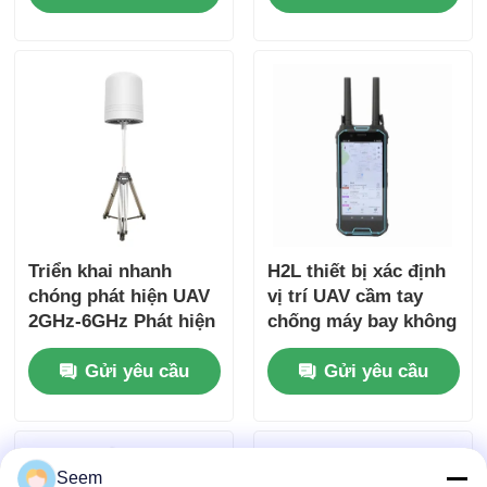
Triển khai nhanh
H2L thiết bị xác định
chóng phát hiện UAV
vị trí UAV cầm tay
2GHz-6GHz Phát hiện
chống máy bay không
và theo dõi máy bay
người lái 100MHz-
Gửi yêu cầu
Gửi yêu cầu
không người lái
6GHz
Seem