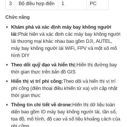
3
Bộ điều hợp điện
1
PC
Tham quan nhà máy
Chức năng
Khám phá và xác định máy bay không người
lái:
Phát hiện và xác định các máy bay không người
Kiểm soát chất lượng
lái thương mại khác nhau bao gồm DJI, AUTEL,
máy bay không người lái WiFi, FPV và một số mô
LIÊN HỆ VỚI CHÚNG TÔI
hình DIY
Theo dõi quỹ đạo và hiển thị:
Hiển thị đường bay
Tin tức
thời gian thực trên bản đồ GIS
Hiển thị vị trí phi công:
Theo dõi và hiển thị vị trí
Các vụ án
phi công (điện thoại điều khiển từ xa) với cập nhật
thời gian thực
Thông tin chi tiết về drone:
Hiển thị dữ liệu toàn
Yêu cầu báo giá
diện bao gồm ID máy bay không người lái, tần số,
tọa độ, mô hình, độ cao và số liệu khoảng cách của
máy bay không người lái công nghiệp
phi công