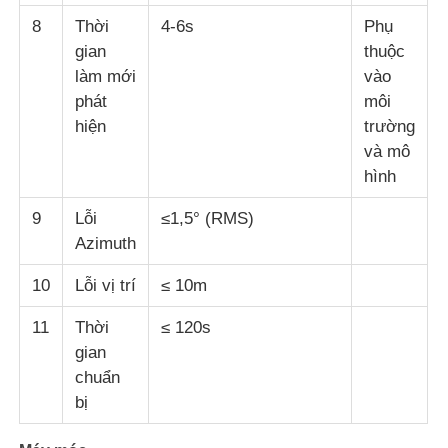
8
Thời
4-6s
Phụ
gian
thuộc
làm mới
vào
phát
môi
hiện
trường
và mô
hình
9
Lỗi
≤1,5° (RMS)
Azimuth
10
Lỗi vị trí
≤ 10m
11
Thời
≤ 120s
gian
chuẩn
bị