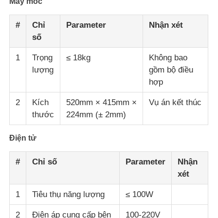
Máy móc
#
Chỉ
Parameter
Nhận xét
số
1
Trọng
≤ 18kg
Không bao
lượng
gồm bộ điều
hợp
2
Kích
520mm × 415mm ×
Vụ án kết thúc
thước
224mm (± 2mm)
Điện tử
#
Chỉ số
Parameter
Nhận
xét
1
Tiêu thụ năng lượng
≤ 100W
2
Điện áp cung cấp bên
100-220V