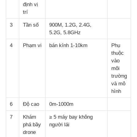
định vị
trí
3
Tần số
900M, 1.2G, 2.4G,
5.2G, 5.8GHz
4
Phạm vi
bán kính 1-10km
Phụ
thuộc
vào
môi
trường
và mô
hình
6
Độ cao
0m-1000m
7
Khám
≥ 5 máy bay không
phá bầy
người lái
drone