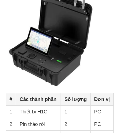
Trang chủ
#
Các thành phần
Số lượng
Đơn vị
1
Thiết bị H1C
1
PC
Các sản phẩm
2
Pin tháo rời
2
PC
Về chúng tôi