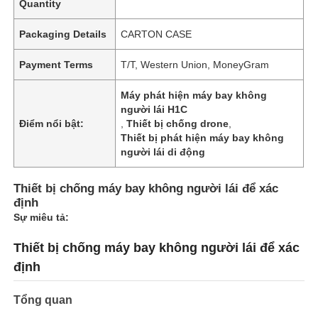
Quantity
Packaging Details
CARTON CASE
Payment Terms
T/T, Western Union, MoneyGram
Máy phát hiện máy bay không
người lái H1C
Điểm nổi bật:
,
Thiết bị chống drone
,
Thiết bị phát hiện máy bay không
người lái di động
Thiết bị chống máy bay không người lái để xác
định
Sự miêu tả:
Thiết bị chống máy bay không người lái để xác
định
Tổng quan