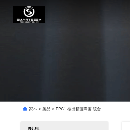
家へ
>
製品
>
FPC1 検出精度障害 統合
製品