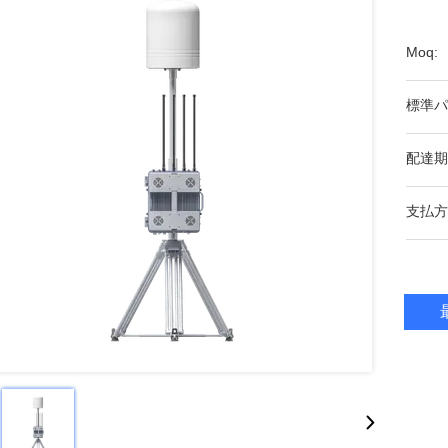
Moq:
標準パ
配達期
支払方