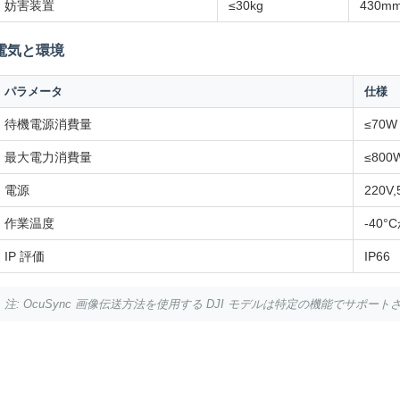
妨害装置
≤30kg
430m
電気と環境
パラメータ
仕様
待機電源消費量
≤70W
最大電力消費量
≤800
電源
220V
作業温度
-40°
IP 評価
IP66
注: OcuSync 画像伝送方法を使用する DJI モデルは特定の機能でサポート