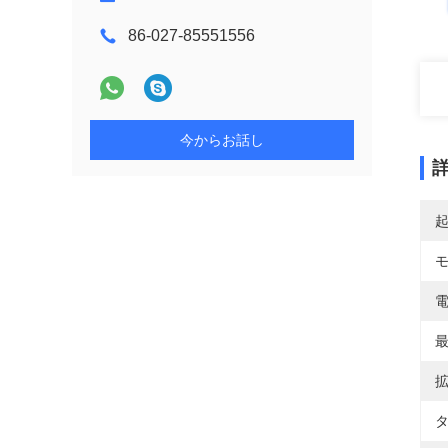
86-027-85551556
今からお話し
電
最
拡
タ