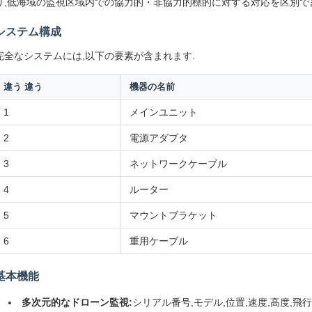
り,低海域の監視区域内での協力的・非協力的標的に対する対応を区別で
システム構成
完全なシステムには,以下の要素が含まれます.
違う 違う
機器の名前
1
メインユニット
2
電源アダプタ
3
ネットワークケーブル
4
ルーター
5
マウントブラケット
6
重用ケーブル
基本機能
多次元的なドローン監視:
シリアル番号,モデル,位置,速度,高度,