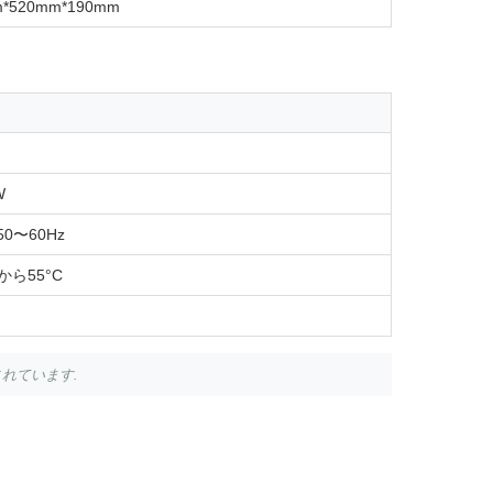
m*520mm*190mm
W
,50〜60Hz
Cから55°C
されています.