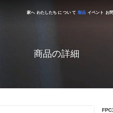
家へ
わたしたち に つい て
製品
イベント
お
商品の詳細
FP