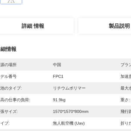
詳細 情報
製品説明
詳細情報
起源の場所
中国
ブラ
モデル番号
FPC1
加速度
池のタイプ:
リチウムポリマー
最大水
高の仕事の負荷:
91.9kg
重さ:
張サイズ:
1570*1570*800mm
飛行距
イプ:
無人航空機 (Uav)
折り