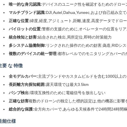
唯一的な身元認識:
デバイスのユニーク性を確認するためのドロー
マルチブランド認識:
DJI,Autel,Dahua,Yuneec,および自己組
正確な位置:
緯度,経度,アジミュート,距離,速度,高度データでド
パイロットの位置:
警察の支援のために,オペレーターの位置をリ
統合検知と妨害:
結合された検出,局所定位,即時の対策能力
多システム協働制御:
リンクされた操作のための妨害,偽造,RIDシ
複数のデバイスの統一管理:
都市レベルでのモニタリングカバーの
主要 な 特徴
全モデルカバー:
主流ブランドやカスタムビルドを含む1000以上
長距離方向探知範囲:
露天環境では最大3.5km
パシブ検出:
環境互換性のために電磁信号を放出しない
正確な妨害
複数のドローンの独立した標的設定は,他の機器に影響
総合的な保護:
全方向カバーで,あらゆる天候条件で24時間24時間
性能仕様