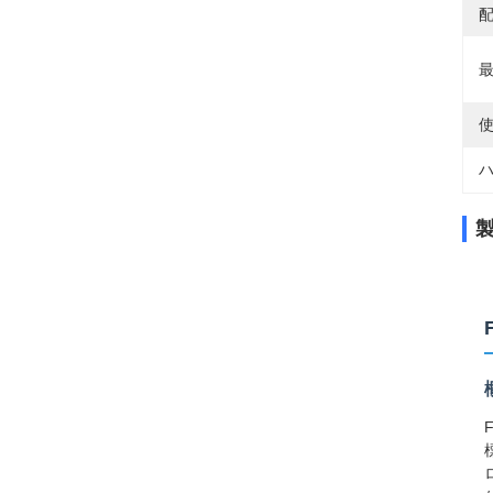
配
最
使
ハ