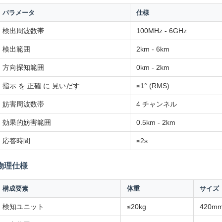
パラメータ
仕様
検出周波数帯
100MHz - 6GHz
検出範囲
2km - 6km
方向探知範囲
0km - 2km
指示 を 正確 に 見いだす
≤1° (RMS)
妨害周波数帯
4 チャンネル
効果的妨害範囲
0.5km - 2km
応答時間
≤2s
物理仕様
構成要素
体重
サイズ
検知ユニット
≤20kg
420m