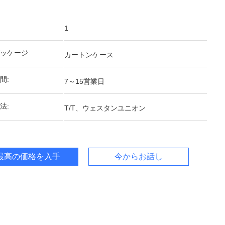
1
ッケージ:
カートンケース
間:
7～15営業日
法:
T/T、ウェスタンユニオン
最高の価格を入手
今からお話し