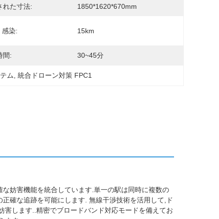
された寸法:
1850*1620*670mm
 感染:
15km
間:
30~45分
ステム
, 
統合ドローン対策 FPC1
,正確な妨害機能を統合しています.単一の駅は同時に複数の
正確な追跡を可能にします. 無線干渉技術を活用して,ド
妨害します..精密でブロードバンド対応モードを備えてお