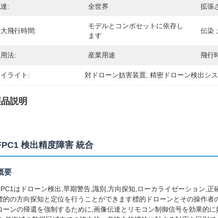
達:
全世界
拡張
モデルとコンボセットに依存し
大飛行時間:
伝染 ;
ます
用法:
産業用途
飛行時
イライト:
対ドローン妨害装置
, 
精密ドローン検出シ
製品説明
FPC1 検出精度障害 統合
概要
FPC1はドローン検出,早期警告,識別,方向探知,ローカライゼーション
標的の方向探知と定位を行うことができます標的ドローンとその操作者の
ローンの帰還を強制するために,画像伝達とリモコン制御信号を効果的に