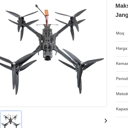
Mak
Jang
Moq:
Harga
Kemas
Period
Metod
Kapasi