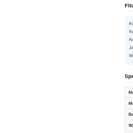
Fit
Ki
K
K
J
Mo
Spe
M
M
B
W