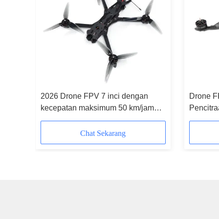
spektif
2026 Drone FPV 7 inci dengan
Drone F
kecepatan maksimum 50 km/jam
Pencitr
dan kapasitas beban 20 kg untuk
Maksimu
aplikasi industri
Terbang
Chat Sekarang