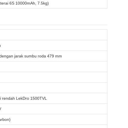
aterai 6S 10000mAh, 7.5kg)
m
8 dengan jarak sumbu roda 479 mm
i rendah LekDro 1500TVL
V
arbon)