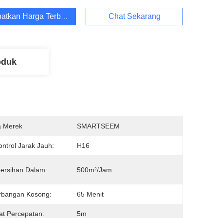
atkan Harga Terbaik
Chat Sekarang
oduk
 Merek
SMARTSEEM
ntrol Jarak Jauh:
H16
ersihan Dalam:
500m²/jam
rbangan Kosong:
65 Menit
at Percepatan:
5m