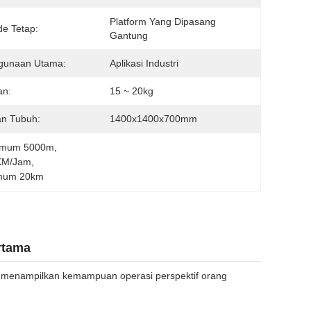
Platform Yang Dipasang 
e Tetap:
Gantung
gunaan Utama:
Aplikasi Industri
an:
15 ~ 20kg
an Tubuh:
1400x1400x700mm
simum 5000m
, 
 KM/Jam
, 
imum 20km
rtama
ng menampilkan kemampuan operasi perspektif orang