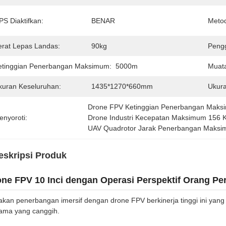
PS Diaktifkan:
BENAR
Metod
erat Lepas Landas:
90kg
Peng
etinggian Penerbangan Maksimum:
5000m
Muat
kuran Keseluruhan:
1435*1270*660mm
Ukur
Drone FPV Ketinggian Penerbangan Mak
enyoroti:
Drone Industri Kecepatan Maksimum 156
UAV Quadrotor Jarak Penerbangan Maks
eskripsi Produk
ne FPV 10 Inci dengan Operasi Perspektif Orang Pe
kan penerbangan imersif dengan drone FPV berkinerja tinggi ini ya
ama yang canggih.