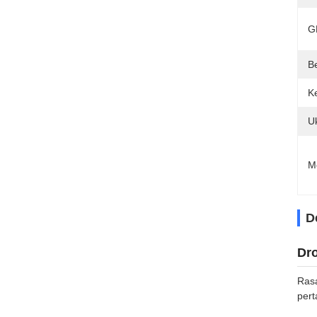
G
B
K
U
M
D
Dro
Rasa
pert