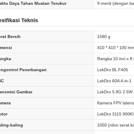
aktu Daya Tahan Muatan Terukur
9 menit (dengan b
sifikasi Teknis
rat Bersih
1580 g
imensi
410 * 410 * 100 m
angka
Rangka 10 inci x 
engontrol Penerbangan
LekDro BL F405
SC
LekDro 60A 4-in-1
ransmisi Gambar
LekDro 5.8G 2.5W
amera
Kamera FPV latens
otor
LekDro 3115 900K
ling-baling
1050 (nilon serat k