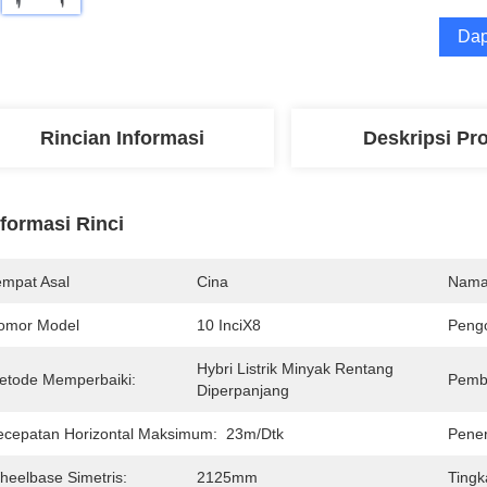
Dap
Rincian Informasi
Deskripsi Pr
nformasi Rinci
empat Asal
Cina
Nama
omor Model
10 InciX8
Pengo
Hybri Listrik Minyak Rentang 
etode Memperbaiki:
Pemb
Diperpanjang
ecepatan Horizontal Maksimum:
23m/dtk
Pene
heelbase Simetris:
2125mm
Tingk