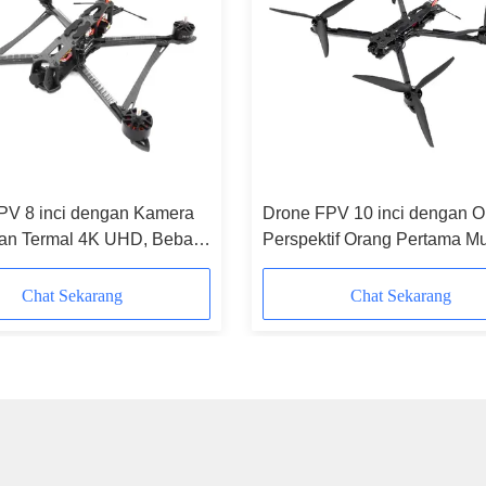
PV 8 inci dengan Kamera
Drone FPV 10 inci dengan O
aan Termal 4K UHD, Beban
Perspektif Orang Pertama M
m 50kg, dan Jarak
50kg dan Jarak Terbang Ma
 Maksimum 20km
20km
Chat Sekarang
Chat Sekarang