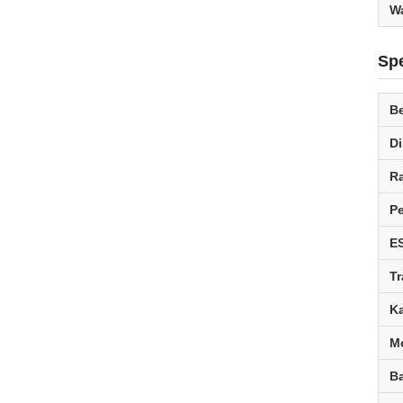
W
Spe
Be
D
R
P
E
T
K
M
Ba