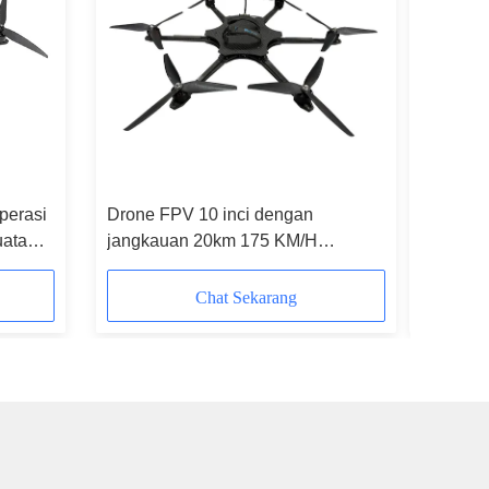
perasi
Drone FPV 10 inci dengan
Operasi 
uatan
jangkauan 20km 175 KM/H
sudut p
ksimum
Kecepatan dan muatan 20kg untuk
operasi pandangan orang pertama
Chat Sekarang