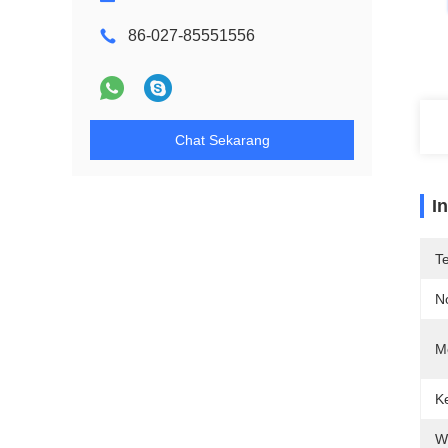
86-027-85551556
Chat Sekarang
I
T
N
M
K
W