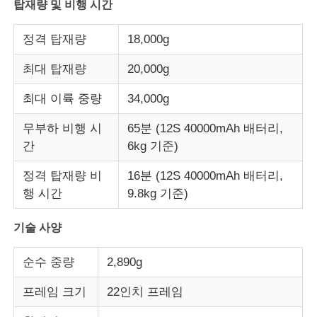
탑재량 및 비행 시간
정격 탑재량
18,000g
공장 투어
최대 탑재량
20,000g
품질 관리
최대 이륙 중량
34,000g
무부하 비행 시
65분 (12S 40000mAh 배터리,
우리 와 연락
간
6kg 기준)
뉴스
정격 탑재량 비
16분 (12S 40000mAh 배터리,
행 시간
9.8kg 기준)
사건
기술 사양
순수 중량
2,890g
인용 을 요청 하십시오
프레임 크기
22인치 프레임
산업용 드론