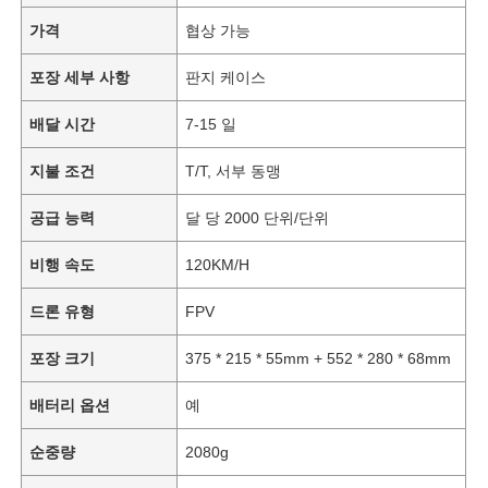
가격
협상 가능
포장 세부 사항
판지 케이스
배달 시간
7-15 일
지불 조건
T/T, 서부 동맹
공급 능력
달 당 2000 단위/단위
비행 속도
120KM/H
드론 유형
FPV
포장 크기
375 * 215 * 55mm + 552 * 280 * 68mm
배터리 옵션
예
순중량
2080g