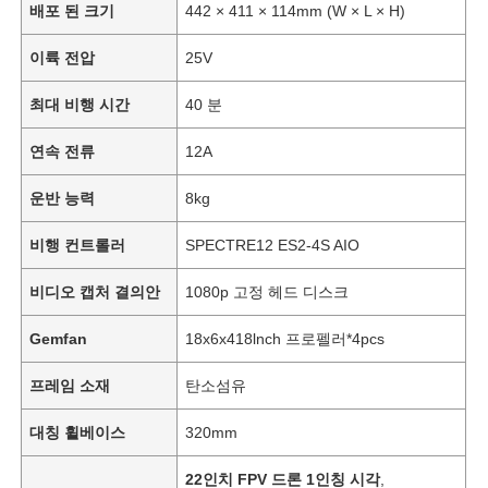
배포 된 크기
442 × 411 × 114mm (W × L × H)
이륙 전압
25V
최대 비행 시간
40 분
연속 전류
12A
운반 능력
8kg
비행 컨트롤러
SPECTRE12 ES2-4S AIO
비디오 캡처 결의안
1080p 고정 헤드 디스크
Gemfan
18x6x418lnch 프로펠러*4pcs
프레임 소재
탄소섬유
대칭 휠베이스
320mm
22인치 FPV 드론 1인칭 시각
,