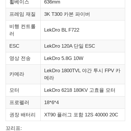
휠베이스
636mm
프레임 재질
3K T300 카본 파이버
농림부 분무 드론
비행 컨트롤
LekDro BL F722
러
FPV 드론
ESC
LekDro 120A 단일 ESC
드론 부품
영상 전송
LekDro 5.8G 10W
LekDro 1800TVL 야간 투시 FPV 카
반대 드론 장치
카메라
메라
열사진 촬영 범위
모터
LekDro 6218 180KV 고효율 모터
프로펠러
18*6*4
레이저 거리측정기
권장 배터리
XT90 플러그 포함 12S 40000 20C
꼬리표: