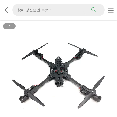
1
/
1