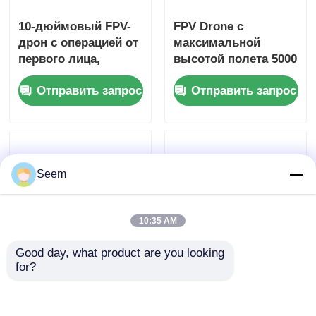
10-дюймовый FPV-
FPV Drone с
дрон с операцией от
максимальной
первого лица,
высотой полета 5000
грузоподъемностью
м, скоростью 156
Отправить запрос
Отправить запрос
50 кг и
км/ч и дальностью
максимальной
20 км для
дальностью полета
промышленных
20 км
применений
Seem
10:35 AM
Good day, what product are you looking 
for?
10-дюймовый
2026 13-дюймовый
беспилотный
FPV (вид от первого
летательный
лица) управление