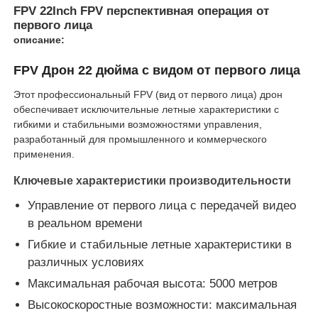
FPV 22Inch FPV перспективная операция от
первого лица
описание:
Экскурсия по фабрике
FPV Дрон 22 дюйма с видом от первого лица
Контроль качества
Этот профессиональный FPV (вид от первого лица) дрон
обеспечивает исключительные летные характеристики с
гибкими и стабильными возможностями управления,
Контакт с нами
разработанный для промышленного и коммерческого
применения.
Новости
Ключевые характеристики производительности
Управление от первого лица с передачей видео
Случаи
в реальном времени
Гибкие и стабильные летные характеристики в
различных условиях
Запросить расценки
Максимальная рабочая высота: 5000 метров
Высокоскоростные возможности: максимальная
промышленные беспилотники