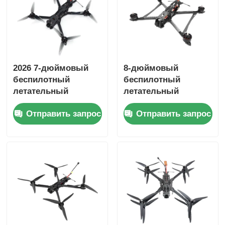
2026 7-дюймовый
8-дюймовый
беспилотный
беспилотный
летательный
летательный
аппарат FPV с
аппарат FPV с 4K
Отправить запрос
Отправить запрос
максимальной
UHD термокамерой
скоростью 50 км/ч и
50 кг грузового веса
грузоподъемностью
и максимальным
20 кг для
расстоянием полета
промышленных
20 км
применений