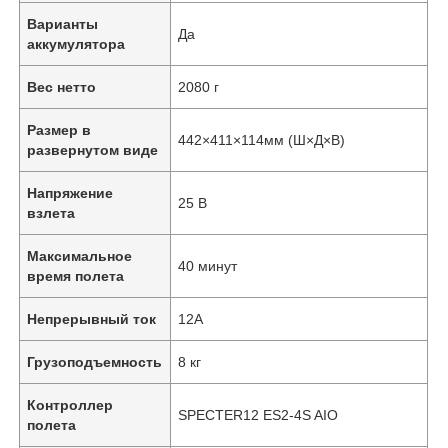
Варианты
Да
аккумулятора
Вес нетто
2080 г
Размер в
442×411×114мм (Ш×Д×В)
развернутом виде
Напряжение
25 В
взлета
Максимальное
40 минут
время полета
Непрерывный ток
12А
Грузоподъемность
8 кг
Контроллер
SPECTER12 ES2-4S AIO
полета