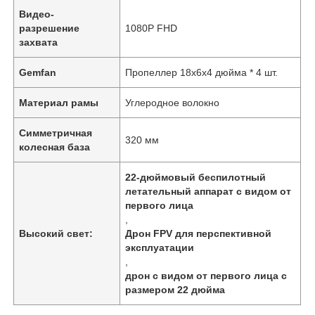
Видео-
разрешение
1080P FHD
захвата
Gemfan
Пропеллер 18x6x4 дюйма * 4 шт.
Материал рамы
Углеродное волокно
Симметричная
320 мм
колесная база
22-дюймовый беспилотный
летательный аппарат с видом от
первого лица
,
Домой
Высокий свет:
Дрон FPV для перспективной
эксплуатации
,
Продукция
дрон с видом от первого лица с
размером 22 дюйма
О нас