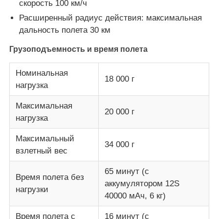
скорость 100 км/ч
Расширенный радиус действия: максимальная
Трутень земледелия распыляя
дальность полета 30 км
Грузоподъемность и время полета
FPV Drone
Номинальная
18 000 г
нагрузка
Запчасти для дронов
Максимальная
20 000 г
нагрузка
Анти- прибор трутня
Максимальный
34 000 г
объем тепловизионной съемки
взлетный вес
65 минут (с
Время полета без
Дальномер лазера
аккумулятором 12S
нагрузки
40000 мАч, 6 кг)
Время полета с
16 минут (с