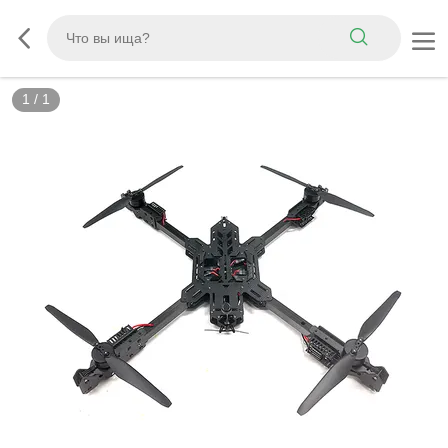
1
/
1