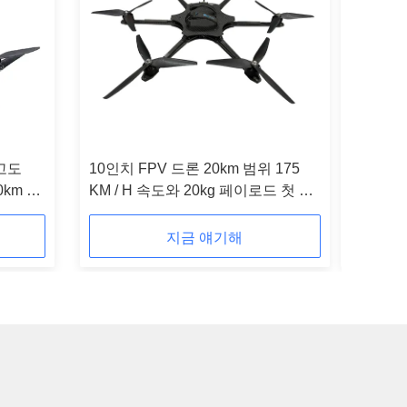
 고도
10인치 FPV 드론 20km 범위 175
2026 
0km 범
KM / H 속도와 20kg 페이로드 첫 번
째 개인 보기 운영
지금 얘기해