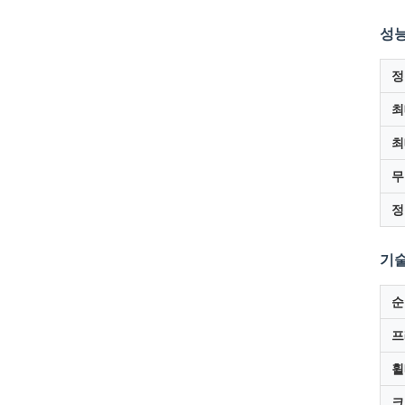
성능
정
최
최
무
정
기술
순
프
휠
크