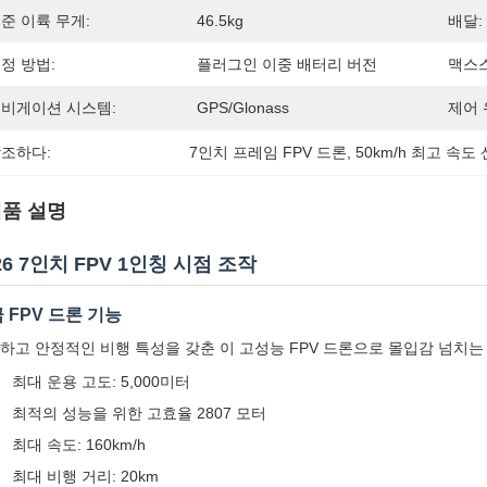
준 이륙 무게:
46.5kg
배달:
정 방법:
플러그인 이중 배터리 버전
맥스
비게이션 시스템:
GPS/Glonass
제어 
조하다:
7인치 프레임 FPV 드론
, 
50km/h 최고 속도
품 설명
26 7인치 FPV 1인칭 시점 조작
 FPV 드론 기능
하고 안정적인 비행 특성을 갖춘 이 고성능 FPV 드론으로 몰입감 넘치는
최대 운용 고도: 5,000미터
최적의 성능을 위한 고효율 2807 모터
최대 속도: 160km/h
최대 비행 거리: 20km