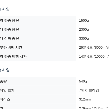
 사양
격 하중 용량
1500g
대 하중 용량
2300g
대 이륙 중량
3300g
부하 비행 시간
29분 6초 (8000mAh,
격 하중 비행 시간
14분 6초 (10000mAh
 사양
중량
540g
레임 크기
7인치 프레임
베이스
312mm
기
276mm * 242mm *