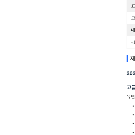
표
고
내
강
제
20
고급
유연