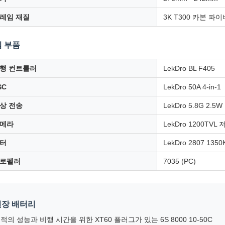
레임 재질
3K T300 카본 파이
 부품
행 컨트롤러
LekDro BL F405
SC
LekDro 50A 4-in-1
상 전송
LekDro 5.8G 2.5W
메라
LekDro 1200TV
터
LekDro 2807 1350
로펠러
7035 (PC)
권장 배터리
적의 성능과 비행 시간을 위한 XT60 플러그가 있는 6S 8000 10-50C