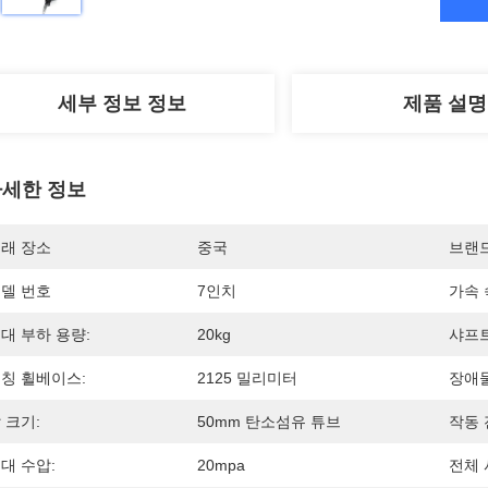
세부 정보 정보
제품 설명
세한 정보
래 장소
중국
브랜
델 번호
7인치
가속 
대 부하 용량:
20kg
샤프트
칭 휠베이스:
2125 밀리미터
장애물
 크기:
50mm 탄소섬유 튜브
작동 
대 수압:
20mpa
전체 