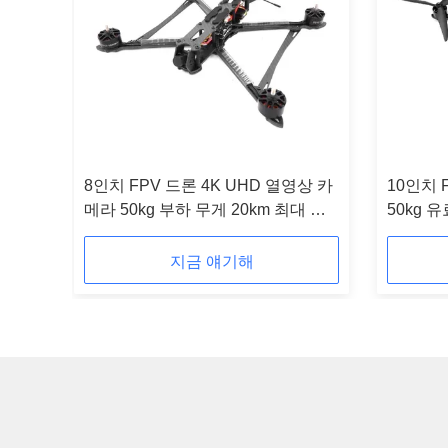
점 조작
8인치 FPV 드론 4K UHD 열영상 카
10인치 
메라 50kg 부하 무게 20km 최대 비
50kg 
행 거리
20km
지금 얘기해