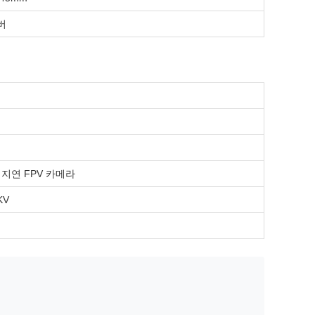
버
L 저지연 FPV 카메라
KV