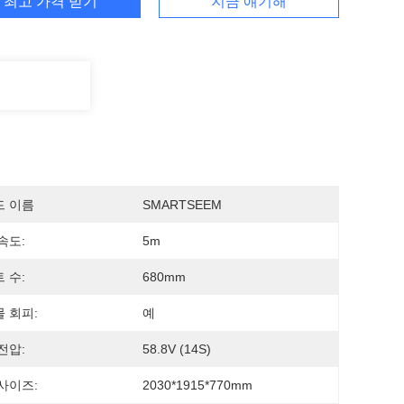
최고 가격 받기
지금 얘기해
드 이름
SMARTSEEM
속도:
5m
 수:
680mm
 회피:
예
전압:
58.8V (14S)
사이즈:
2030*1915*770mm