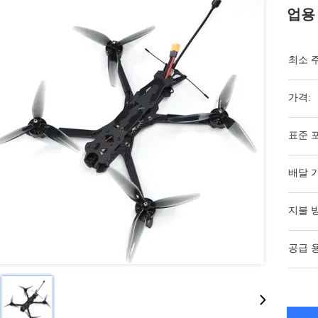
업용 
최소 
가격:
표준 
배달 
지불 
공급 