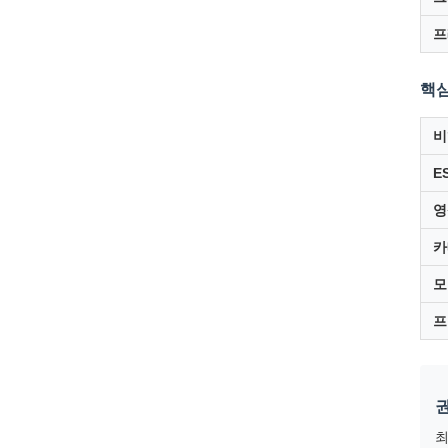
프
핵심
비
E
영
카
모
프
최