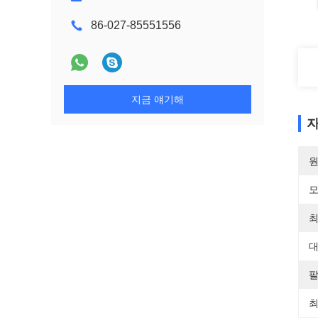
86-027-85551556
지금 얘기해
자
원
모
최
대
팔
최