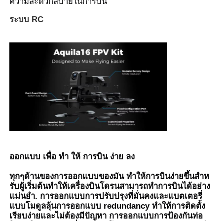
ความสะดวกสบายในการบิน
ระบบ RC
ออกแบบ เพื่อ ทํา ให้ การบิน ง่าย ลง
ทุกๆด้านของการออกแบบของมัน ทําให้การบินง่ายขึ้นสําห
รับผู้เริ่มต้นทําให้เครื่องบินโดรนสามารถทําการบินได้อย่าง
แม่นยํา. การออกแบบการปรับปรุงที่มั่นคงและแบตเตอรี่
แบบโมดูลลุ้นการออกแบบ redundancy ทําให้การติดตั้ง
เรียบง่ายและไม่ต้องมีปัญหา การออกแบบการป้องกันท่อ