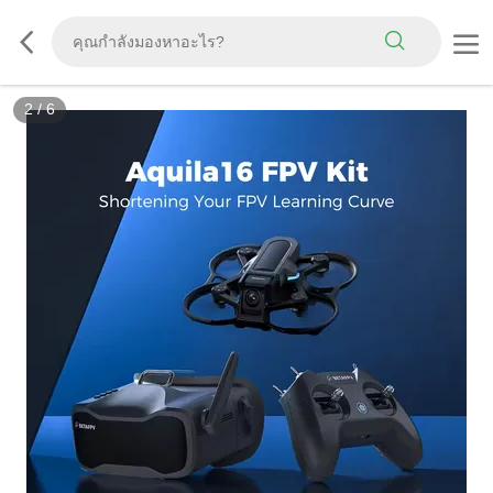
3
/
6