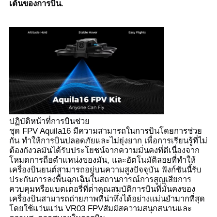
เต้นของการบิน.
โดรนพ่นยาการเกษตร
เสียงพึมพำ FPV
อะไหล่โดรน
อุปกรณ์ต่อต้านเสียงพึมพำ
ปฏิบัติหน้าที่การบินช่วย
ชุด FPV Aquila16 มีความสามารถในการบินโดยการช่วย
กัน ทําให้การบินปลอดภัยและไม่ยุ่งยาก เพื่อการเรียนรู้ที่ไม่
วงกว้างของการถ่ายภาพความร้อน
ต้องกังวลมันได้รับประโยชน์จากความมั่นคงที่ดีเนื่องจาก
โหมดการถือตําแหน่งของมัน, และอัตโนมัติลอยที่ทําให้
เครื่องบินยนต์สามารถอยู่บนความสูงปัจจุบัน ฟังก์ชันนี้รับ
เครื่องวัดระยะด้วยเลเซอร์
ประกันการลงพื้นฉุกเฉินในสถานการณ์การสูญเสียการ
ควบคุมหรือแบตเตอรี่ที่ต่ําคุณสมบัติการบินที่มั่นคงของ
เครื่องบินสามารถถ่ายภาพที่น่าทึ่งได้อย่างแม่นยํามากที่สุด
โดยใช้แว่นแว่น VR03 FPVสัมผัสความสนุกสนานและ