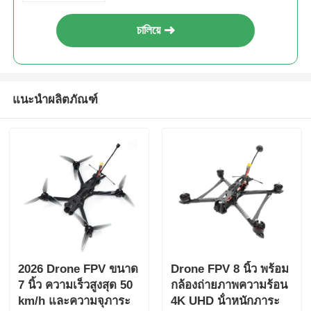
চালিয়ে
แนะนำผลิตภัณฑ์
2026 Drone FPV ขนาด
Drone FPV 8 นิ้ว พร้อม
7 นิ้ว ความเร็วสูงสุด 50
กล้องถ่ายภาพความร้อน
km/h และความจุภาระ
4K UHD น้ําหนักภาระ