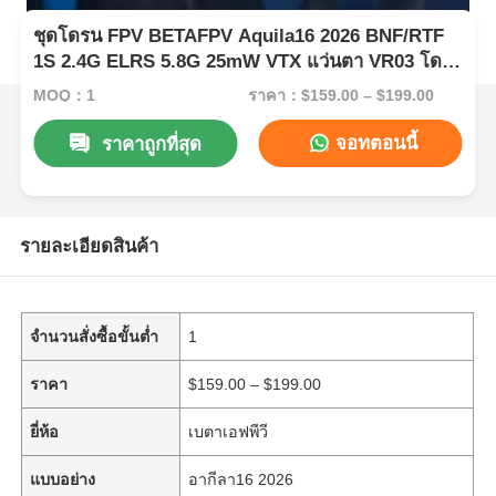
ชุดโดรน FPV BETAFPV Aquila16 2026 BNF/RTF
1S 2.4G ELRS 5.8G 25mW VTX แว่นตา VR03 โด
รนแข่งขนาดเล็กในร่ม
MOQ：1
ราคา：$159.00 – $199.00
จอทตอนนี้
ราคาถูกที่สุด
รายละเอียดสินค้า
จำนวนสั่งซื้อขั้นต่ำ
1
ราคา
$159.00 – $199.00
ยี่ห้อ
เบตาเอฟพีวี
แบบอย่าง
อากีลา16 2026