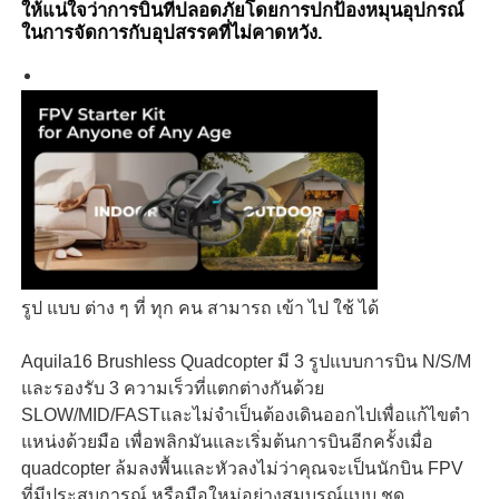
ให้แน่ใจว่าการบินที่ปลอดภัยโดยการปกป้องหมุนอุปกรณ์
ในการจัดการกับอุปสรรคที่ไม่คาดหวัง.
รูป แบบ ต่าง ๆ ที่ ทุก คน สามารถ เข้า ไป ใช้ ได้
Aquila16 Brushless Quadcopter มี 3 รูปแบบการบิน N/S/M
และรองรับ 3 ความเร็วที่แตกต่างกันด้วย
SLOW/MID/FASTและไม่จําเป็นต้องเดินออกไปเพื่อแก้ไขตํา
แหน่งด้วยมือ เพื่อพลิกมันและเริ่มต้นการบินอีกครั้งเมื่อ
quadcopter ล้มลงพื้นและหัวลงไม่ว่าคุณจะเป็นนักบิน FPV
ที่มีประสบการณ์ หรือมือใหม่อย่างสมบูรณ์แบบ ชุด