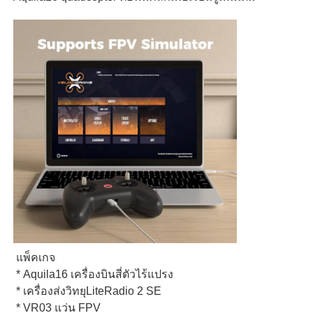
แพ็คเกจ
* Aquila16 เครื่องบินสี่ตัวไร้แปรง
* เครื่องส่งวิทยุLiteRadio 2 SE
* VR03 แว่น FPV