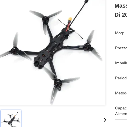
Mass
Di 2
Moq:
Prezzo
Imball
Period
Metod
Capaci
Alimen