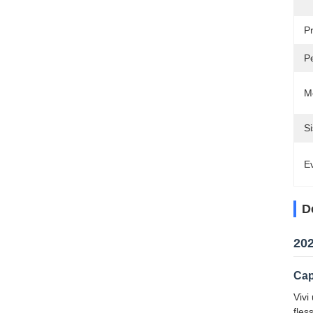
P
P
M
S
Ev
D
202
Cap
Vivi
fless