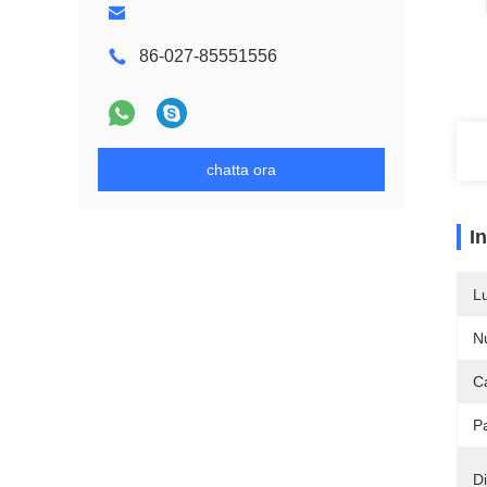
86-027-85551556
chatta ora
I
L
N
C
P
D