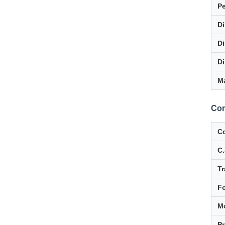
Pe
D
Di
D
Ma
Com
Co
C.
Tr
F
M
Pr