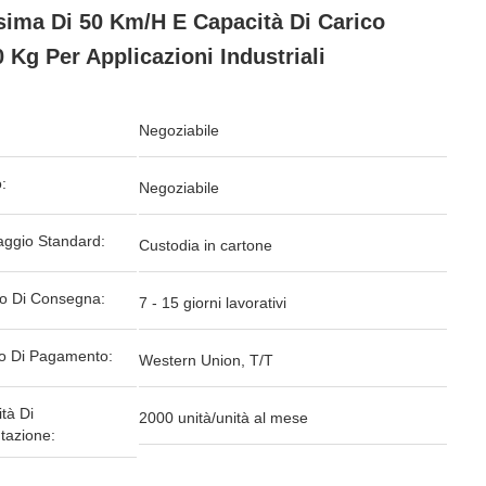
ima Di 50 Km/h E Capacità Di Carico
0 Kg Per Applicazioni Industriali
Negoziabile
:
Negoziabile
aggio Standard:
Custodia in cartone
o Di Consegna:
7 - 15 giorni lavorativi
o Di Pagamento:
Western Union, T/T
tà Di
2000 unità/unità al mese
tazione: