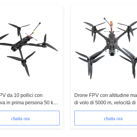
V da 10 pollici con
Drone FPV con altitudine m
iva in prima persona 50 kg
di volo di 5000 m, velocità di
o utile e distanza massima
km/h e raggio di 20 km per
di 20 km
applicazioni industriali
chatta ora
chatta ora