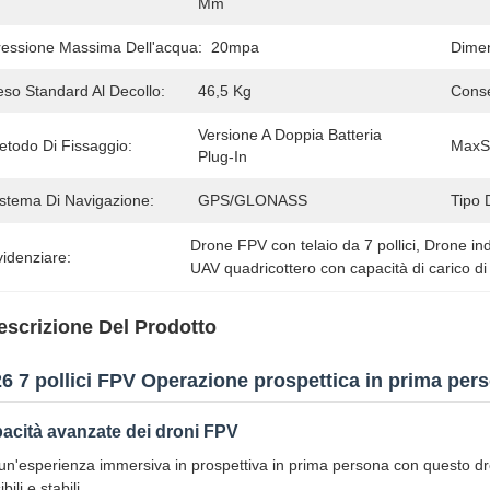
Mm
ressione Massima Dell'acqua:
20mpa
Dimen
eso Standard Al Decollo:
46,5 Kg
Cons
Versione A Doppia Batteria 
etodo Di Fissaggio:
MaxS
Plug-In
istema Di Navigazione:
GPS/GLONASS
Tipo 
Drone FPV con telaio da 7 pollici
, 
Drone ind
idenziare:
UAV quadricottero con capacità di carico di
escrizione Del Prodotto
6 7 pollici FPV Operazione prospettica in prima per
acità avanzate dei droni FPV
 un'esperienza immersiva in prospettiva in prima persona con questo dro
ibili e stabili.