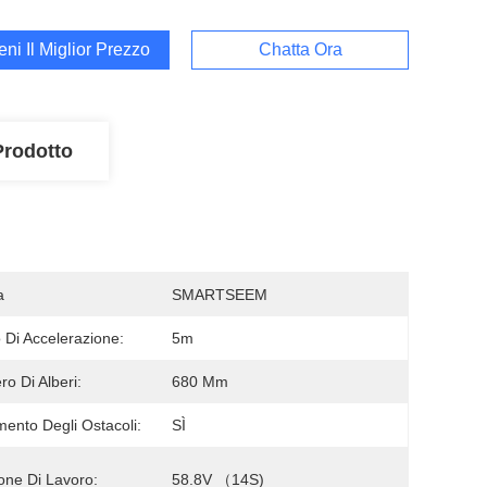
ieni Il Miglior Prezzo
Chatta Ora
Prodotto
a
SMARTSEEM
 Di Accelerazione:
5m
o Di Alberi:
680 Mm
mento Degli Ostacoli:
SÌ
one Di Lavoro:
58.8V （14S)