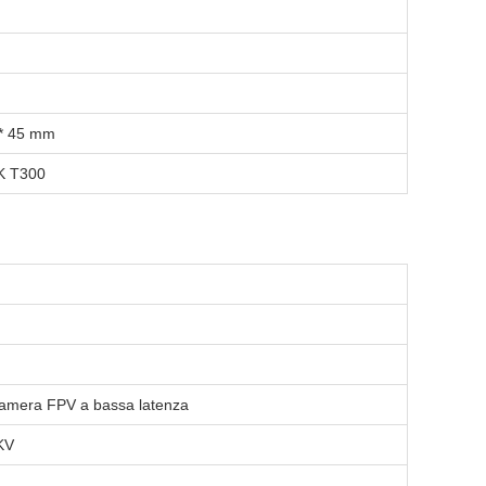
* 45 mm
3K T300
amera FPV a bassa latenza
KV