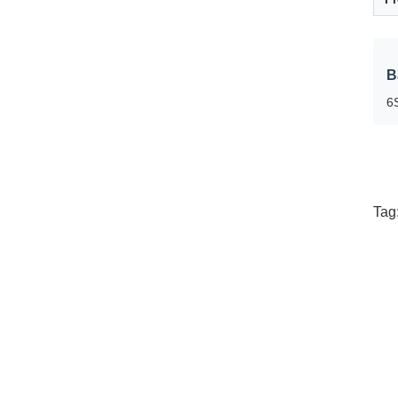
B
6S
Tag