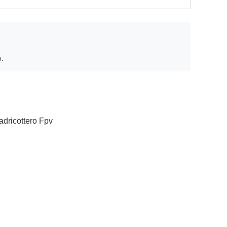
o.
dricottero Fpv