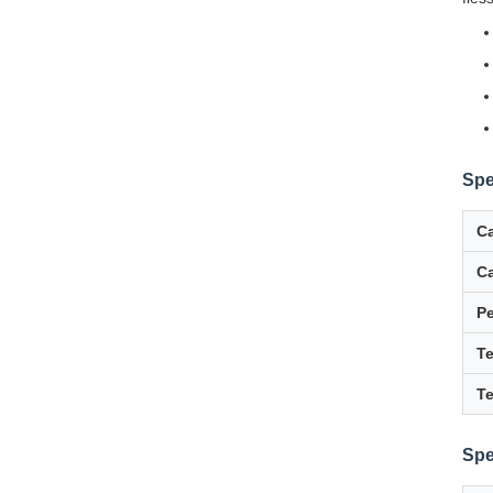
Spe
Ca
Ca
Pe
Te
Te
Spe