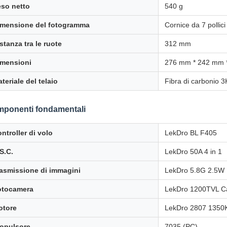
so netto
540 g
imensione del fotogramma
Cornice da 7 pollici
stanza tra le ruote
312 mm
imensioni
276 mm * 242 mm 
teriale del telaio
Fibra di carbonio 
ponenti fondamentali
ntroller di volo
LekDro BL F405
S.C.
LekDro 50A 4 in 1
asmissione di immagini
LekDro 5.8G 2.5W
otocamera
LekDro 1200TVL C
otore
LekDro 2807 1350
opulsore
7035 (PC)