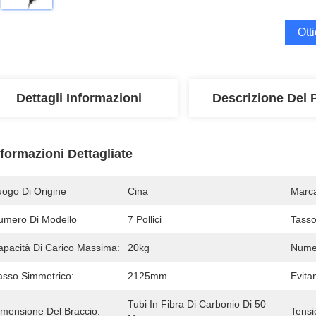
Ott
Dettagli Informazioni
Descrizione Del 
nformazioni Dettagliate
uogo Di Origine
Cina
Marc
umero Di Modello
7 Pollici
Tasso
apacità Di Carico Massima:
20kg
Numer
asso Simmetrico:
2125mm
Evita
Tubi In Fibra Di Carbonio Di 50 
imensione Del Braccio:
Tensi