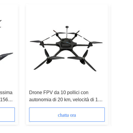
assima
Drone FPV da 10 pollici con
2026 13 
 156
autonomia di 20 km, velocità di 175
prima pe
km/h e carico utile di 20 kg per
operazioni in prima persona
chatta ora